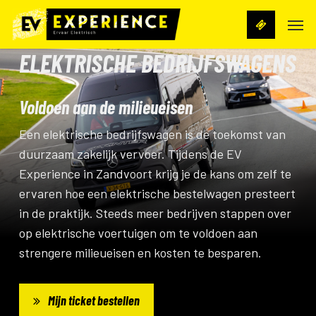
Skip
Men
to
main
ELEKTRISCHE BEDRIJFSWAGENS
content
Voldoen aan de milieueisen
Een elektrische bedrijfswagen is de toekomst van
duurzaam zakelijk vervoer. Tijdens de EV
Experience in Zandvoort krijg je de kans om zelf te
ervaren hoe een elektrische bestelwagen presteert
in de praktijk. Steeds meer bedrijven stappen over
op elektrische voertuigen om te voldoen aan
strengere milieueisen en kosten te besparen.
Mijn ticket bestellen