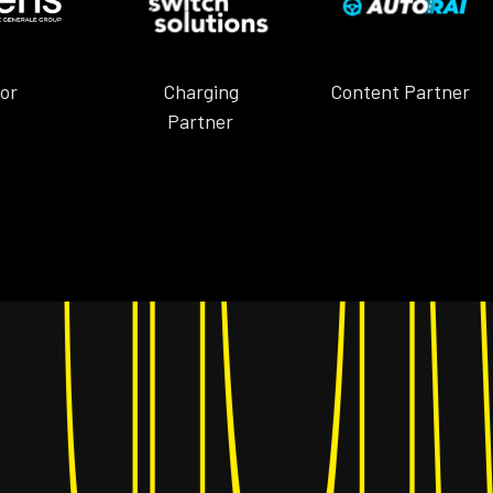
Charging
Content Partner
r
Partner
 tic
 tic