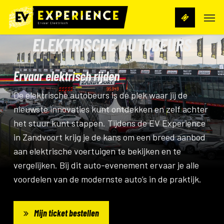
Skip
Men
to
main
ELEKTRISCHE AUTOBEURS
content
Ervaar elektrisch rijden
De elektrische autobeurs is dé plek waar jij de
nieuwste innovaties kunt ontdekken en zelf achter
het stuur kunt stappen. Tijdens de EV Experience
in Zandvoort krijg je de kans om een breed aanbod
aan elektrische voertuigen te bekijken en te
vergelijken. Bij dit auto-evenement ervaar je alle
voordelen van de modernste auto’s in de praktijk.
Mijn ticket bestellen