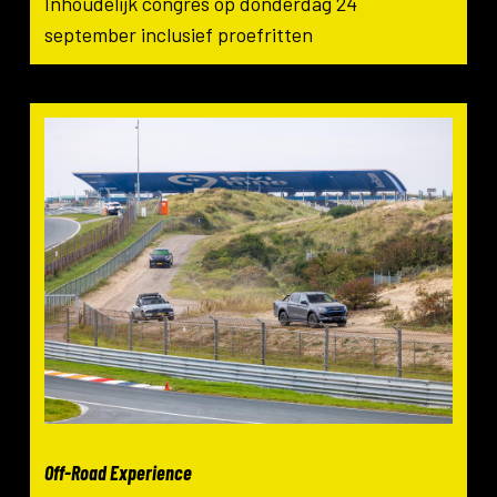
Inhoudelijk congres op donderdag 24
september inclusief proefritten
Off-Road Experience