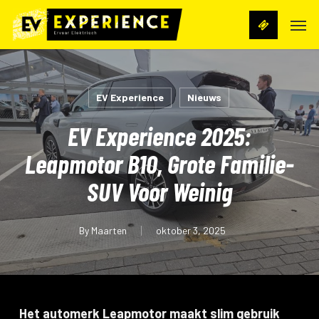
Skip
Men
to
main
content
EV Experience
Nieuws
EV Experience 2025:
Leapmotor B10, Grote Familie-
SUV Voor Weinig
By
Maarten
oktober 3, 2025
Het automerk Leapmotor maakt slim gebruik