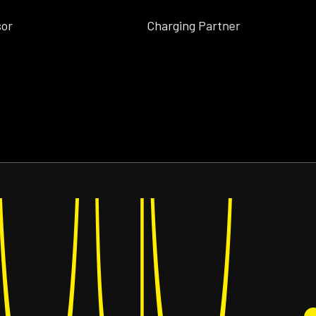
Charging Partner
Co
ets
ets
·