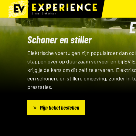
Skip
to
E
main
content
Schoner en stiller
Elektrische voertuigen zijn populairder dan oo
stappen over op duurzaam vervoer en bij EV E
krijg je de kans om dit zelf te ervaren. Elektris
een schonere en stillere omgeving, zonder in t
prestaties.
Mijn ticket bestellen