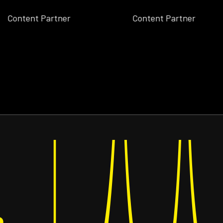
ntent Partner
Content Partner
Bes
Bes