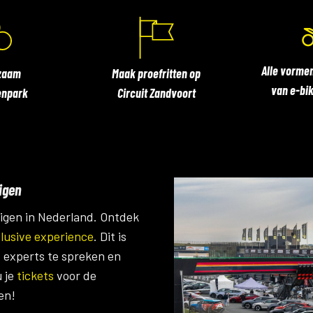
Alle vormen
zaam
Maak proefritten op
van e-bik
enpark
Circuit Zandvoort
igen
uigen in Nederland. Ontdek
lusive experience
. Dit is
, experts te spreken en
u je
tickets
voor de
en!