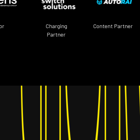
Charging
Content Partner
Partner
 tic
 tic