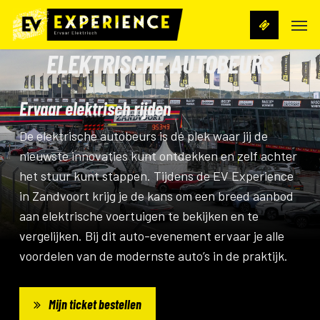
Skip
Men
to
main
ELEKTRISCHE AUTOBEURS
content
Ervaar elektrisch rijden
De elektrische autobeurs is dé plek waar jij de
nieuwste innovaties kunt ontdekken en zelf achter
het stuur kunt stappen. Tijdens de EV Experience
in Zandvoort krijg je de kans om een breed aanbod
aan elektrische voertuigen te bekijken en te
vergelijken. Bij dit auto-evenement ervaar je alle
voordelen van de modernste auto’s in de praktijk.
Mijn ticket bestellen